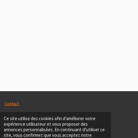
Contact
tel :
069/86.74.45
Ce site utilise des cookies afin d’améliorer votre
expérience utilisateur et vous proposer des
WhatsApp :
0494/84 68 56
annonces personnalisées. En continuant d'utiliser ce
site, vous confirmez que vous acceptez notre
mail :
equipe@vaniche.be